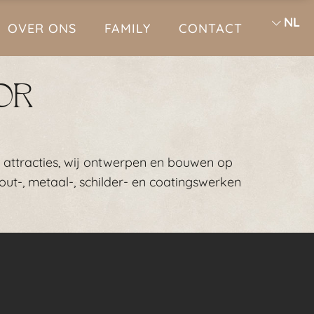
NL
OVER ONS
FAMILY
CONTACT
OR
e attracties, wij ontwerpen en bouwen op
ut-, metaal-, schilder- en coatingswerken