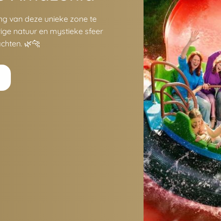
ng van deze unieke zone te
ige natuur en mystieke sfeer
chten. 🌿🐆