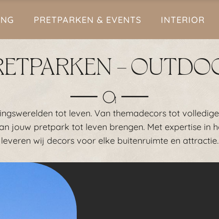
ING
PRETPARKEN & EVENTS
INTERIOR
RETPARKEN - OUTDO
ingswerelden tot leven. Van themadecors tot volledig
 jouw pretpark tot leven brengen. Met expertise in ho
leveren wij decors voor elke buitenruimte en attractie.