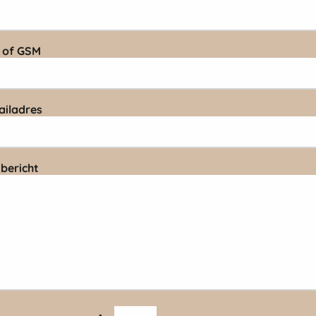
. of GSM
iladres
bericht