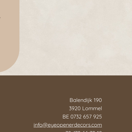
e
Balendijk 190
3920 Lommel
BE 0732 657 925
info@eyeopenerdecors.com