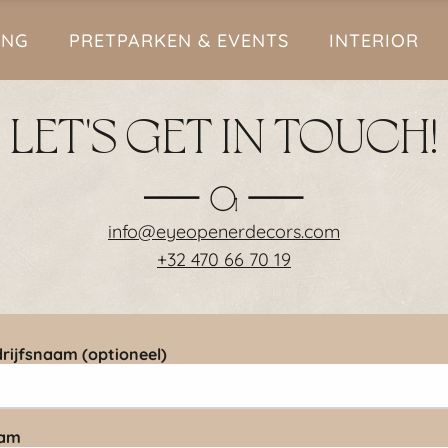
ING
PRETPARKEN & EVENTS
INTERIOR
LET'S GET IN TOUCH!
info@eyeopenerdecors.com
+32 470 66 70 19
rijfsnaam (optioneel)
am