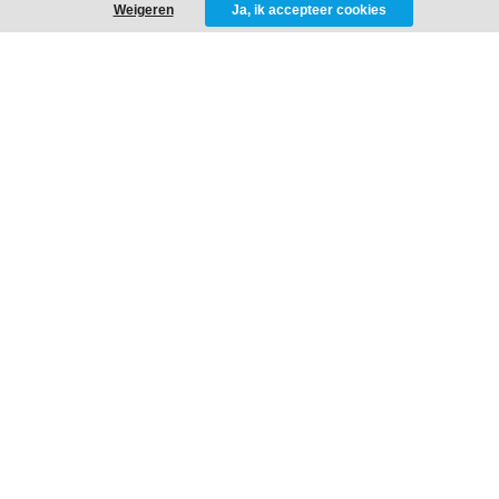
Weigeren
Ja, ik accepteer cookies
Activaties
Theater
Evenementen
Kerst, Sint & Halloween
PORTFOLIO