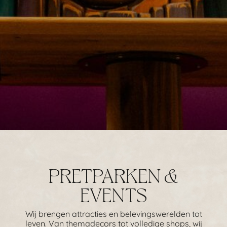
PRETPARKEN &
EVENTS
Wij brengen attracties en belevingswerelden tot
leven. Van themadecors tot volledige shops, wij