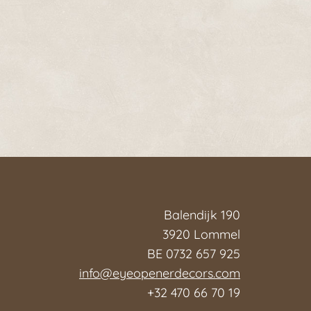
Balendijk 190
3920 Lommel
BE 0732 657 925
info@eyeopenerdecors.com
+32 470 66 70 19