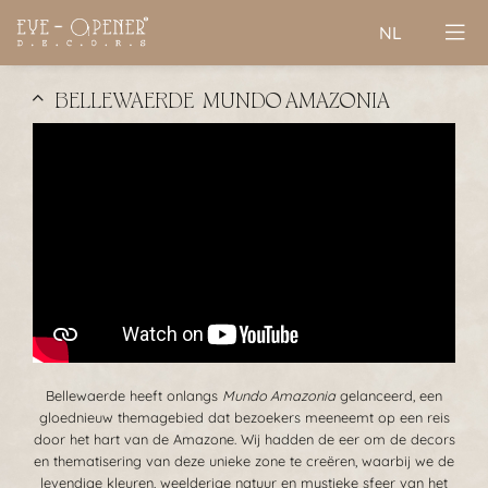
NL
BELLEWAERDE | MUNDO AMAZONIA
Bellewaerde heeft onlangs
Mundo Amazonia
gelanceerd, een
gloednieuw themagebied dat bezoekers meeneemt op een reis
door het hart van de Amazone. Wij hadden de eer om de decors
en thematisering van deze unieke zone te creëren, waarbij we de
levendige kleuren, weelderige natuur en mystieke sfeer van het