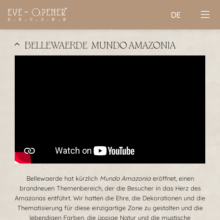
DE
BELLEWAERDE | MUNDO AMAZONIA
Bellewaerde hat kürzlich
Mundo Amazonia
eröffnet, einen
brandneuen Themenbereich, der die Besucher in das Herz des
Amazonas entführt. Wir hatten die Ehre, die Dekorationen und die
Thematisierung für diese einzigartige Zone zu gestalten und die
lebendigen Farben, die üppige Natur und die mystische