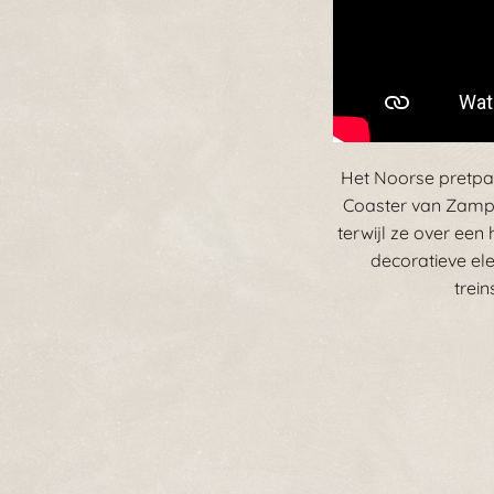
Het Noorse pretpar
Coaster van Zampe
terwijl ze over ee
decoratieve el
trei