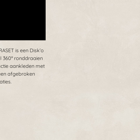
RASET is een Disk’o
l 360° ronddraaien
actie aankleden met
 een afgebroken
ties.