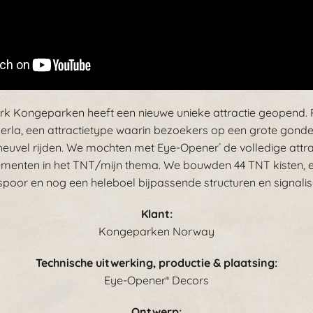
k Kongeparken heeft een nieuwe unieke attractie geopend. 
rla, een attractietype waarin bezoekers op een grote gonde
n heuvel rijden. We mochten met Eye-Opener
de volledige attr
®
ementen in het TNT/mijn thema. We bouwden 44 TNT kisten,
nspoor en nog een heleboel bijpassende structuren en signalisa
Klant:
Kongeparken Norway
Technische uitwerking, productie & plaatsing:
Eye-Opener
Decors
®
Ontwerp: