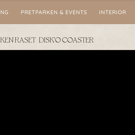
ING
PRETPARKEN & EVENTS
INTERIOR
EN RASET | DISK’O COASTER