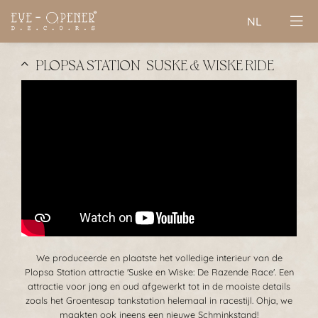
NL
PLOPSA STATION | SUSKE & WISKE RIDE
We produceerde en plaatste het volledige interieur van de
Plopsa Station attractie 'Suske en Wiske: De Razende Race'. Een
attractie voor jong en oud afgewerkt tot in de mooiste details
zoals het Groentesap tankstation helemaal in racestijl. Ohja, we
maakten ook ineens een nieuwe Schminkstand!