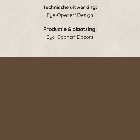
Technische uitwerking:
Eye-Opener
Design
®
Productie & plaatsing:
Eye-Opener
Decors
®