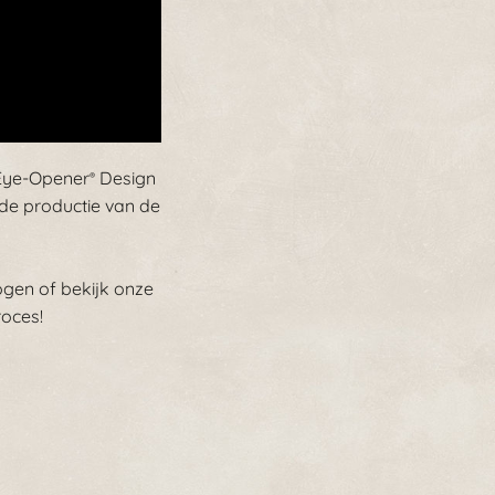
 Eye-Opener
Design
®
de productie van de
ogen of bekijk onze
oces!