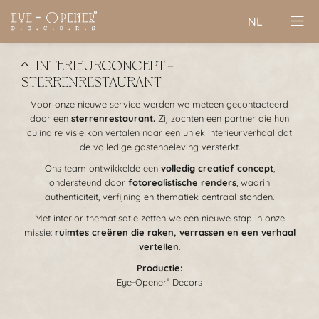
NL
INTERIEURCONCEPT -
STERRENRESTAURANT
Voor onze nieuwe service werden we meteen gecontacteerd
door een
sterrenrestaurant.
Zij zochten een partner die hun
culinaire visie kon vertalen naar een uniek interieurverhaal dat
de volledige gastenbeleving versterkt.
Ons team ontwikkelde een
volledig creatief concept
,
ondersteund door
fotorealistische renders
, waarin
authenticiteit, verfijning en thematiek centraal stonden.
Met interior thematisatie zetten we een nieuwe stap in onze
missie:
ruimtes creëren die raken, verrassen en een verhaal
vertellen
.
Productie:
Eye-Opener
Decors
®