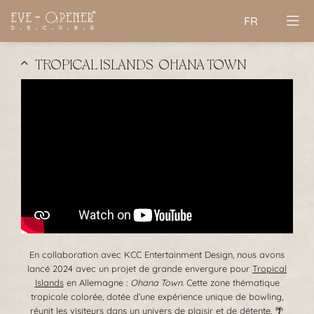
FR
TROPICAL ISLANDS | OHANA TOWN
En collaboration avec KCC Entertainment Design, nous avons
lancé 2024 avec un projet de grande envergure pour
Tropical
Islands
en Allemagne :
Ohana Town
. Cette zone thématique
tropicale colorée, dotée d’une expérience unique de bowling,
réunit les visiteurs dans un univers de plaisir et de détente. 🌴