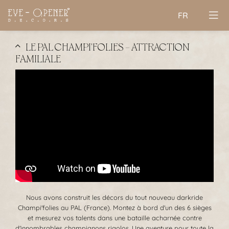
FR
LE PAL CHAMPI'FOLIES - ATTRACTION
FAMILIALE
Nous avons construit les décors du tout nouveau darkride
Champi'folies au PAL (France). Montez à bord d'un des 6 sièges
et mesurez vos talents dans une bataille acharnée contre
d'innombrables champignons rigolos. Une aventure pour toute la