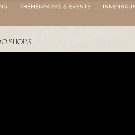
ING
THEMENPARKS & EVENTS
INNENRAU
OO SHOPS